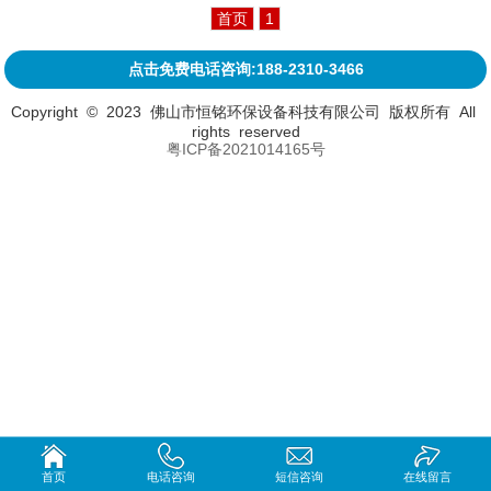
首页
1
点击免费电话咨询:188-2310-3466
Copyright © 2023 佛山市恒铭环保设备科技有限公司 版权所有 All
rights reserved
粤ICP备2021014165号
首页
电话咨询
短信咨询
在线留言